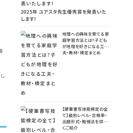
2025年 ユアスタ先生優秀賞を発表いた
します!
地理への興味を育てる家
庭学習方法とは?子ども
が地理を好きになる工
勉
夫・教材・検定まとめ
楽し
【硬筆書写技能検定の全
て】級別レベル・合格率・
出題形式・勉強法を詳し
くご紹介