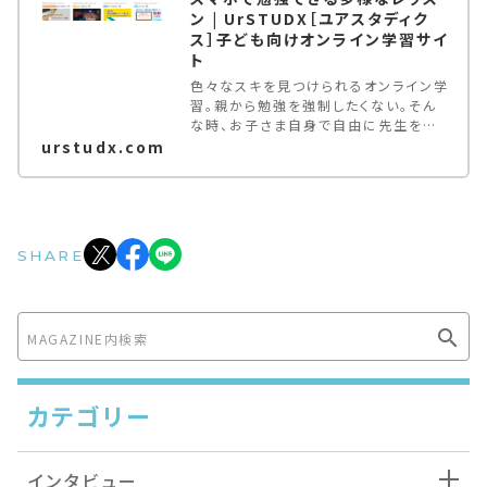
ン | UrSTUDX［ユアスタディク
ス］子ども向けオンライン学習サイ
ト
色々なスキを見つけられるオンライン学
習。親から勉強を強制したくない。そん
な時、お子さま自身で自由に先生を探
せる場を与えてみては。未就学児〜大
urstudx.com
学生が対象。登録料・月額基本料無料。
スマホでもパソコンでも参加できる多種
多様なオンラインレッスン。
SHARE
カテゴリー
インタビュー