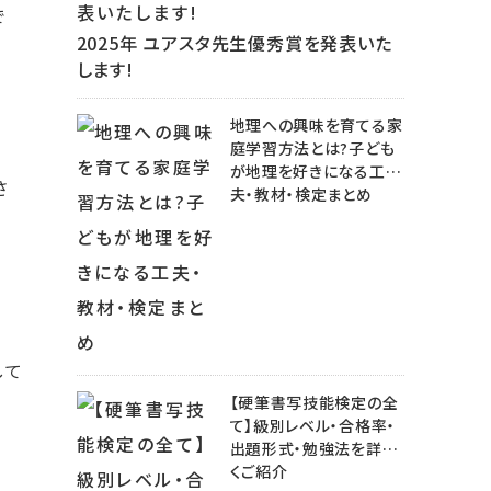
で
2025年 ユアスタ先生優秀賞を発表いた
します!
地理への興味を育てる家
庭学習方法とは?子ども
が地理を好きになる工
さ
夫・教材・検定まとめ
して
【硬筆書写技能検定の全
て】級別レベル・合格率・
出題形式・勉強法を詳し
くご紹介