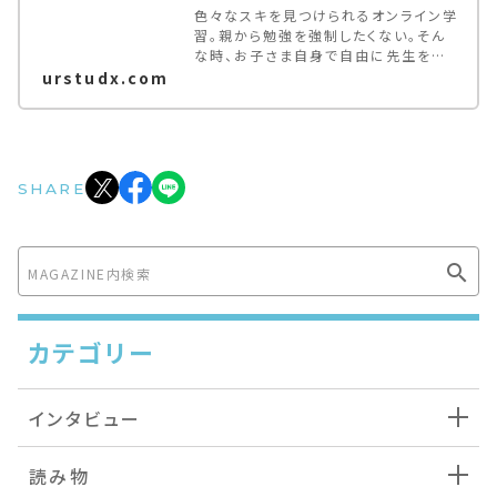
色々なスキを見つけられるオンライン学
習。親から勉強を強制したくない。そん
な時、お子さま自身で自由に先生を探
せる場を与えてみては。未就学児〜大
urstudx.com
学生が対象。登録料・月額基本料無料。
スマホでもパソコンでも参加できる多種
多様なオンラインレッスン。
SHARE
カテゴリー
インタビュー
読み物