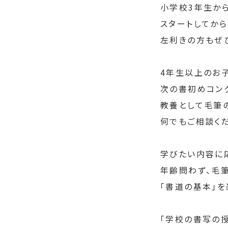
小学校3年生か
スタートしてか
左利きの方もぜ
4年生以上のお
次の書初めコン
教養として毛筆
何でもご相談く
学びたい内容に
年齢問わず、毛
「書道の基本」を
「学校の書写の