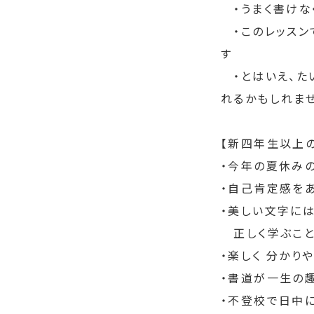
　・うまく書け
　・このレッス
す
　・とはいえ、
れるかもしれま
【新四年生以上
・今年の夏休みの
・自己肯定感を
・美しい文字には
　正しく学ぶこ
・楽しく 分かり
・書道が一生の
・不登校で日中