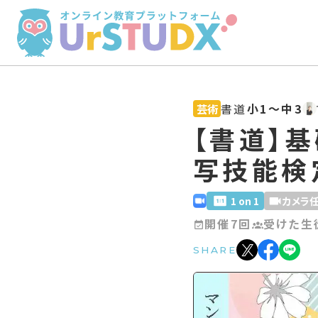
書道
小1〜中3
芸術
【書道】
写技能検
1 on 1
カメラ
開催7回
受けた生
SHARE