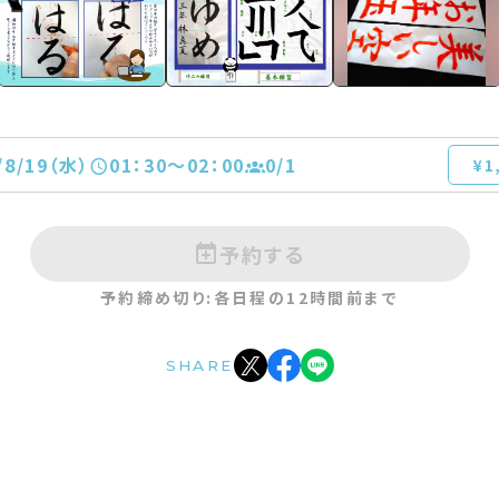
/8/19（水）
01：30〜02：00
0
/1
¥1
予約する
予約締め切り:各日程の12時間前まで
SHARE