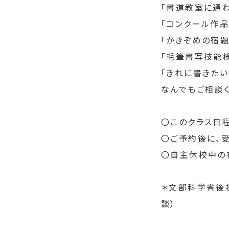
「書道教室に通
「コンクール作品
「かきぞめの宿
「毛筆書写技能
「きれに書きた
なんでもご相談く
〇このクラス日程
〇ご予約後に、
〇自主休校中の
＊文部科学省後援
談）