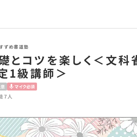
すずめ書道塾
基礎とコツを楽しく＜文科
定1級講師＞
任意
マイク必須
徒7人