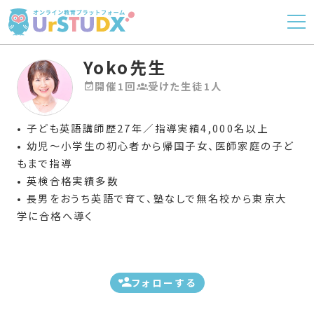
Yoko先生
開催1回
受けた生徒1人
• 子ども英語講師歴27年／指導実績4,000名以上
• 幼児〜小学生の初心者から帰国子女、医師家庭の子ど
もまで指導
• 英検合格実績多数
• 長男をおうち英語で育て、塾なしで無名校から東京大
学に合格へ導く
フォローする