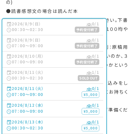
の)
●読書感想文の場合は読んだ本
●原稿用紙（宿題に出された枚数をお持ち下さい。下書
2026/8/9（日）
0
/1
きに使用します。提出用の原稿用紙ではなく、１００均や
00：30〜02：30
予約受付終了
コンビニで売られているもので結構です。）
2026/8/9（日）
0
/1
07：00〜09：00
予約受付終了
●宿題の分量を明確にしておいて下さい。(例：原稿用
紙３枚と言うのは、３枚目に入っていれば良いのか、３
2026/8/10（月）
0
/1
07：00〜09：00
予約受付終了
枚目の半分は超えたいのか、１２００文字なのかという
2026/8/11（火）
1
/1
具合です。)
00：30〜02：30
SOLD OUT
●事前にお配りするテキスト。テキストに書き込みをし
2026/8/11（火）
0
/1
ながらクラスを進めますので印刷して手元にお持ちく
07：00〜09：00
¥5,000
ださい。A4サイズでの印刷を推奨いたします。
2026/8/12（水）
0
/1
●講義中にメモを取りたい方はメモ用紙もご準備くだ
07：00〜09：00
¥5,000
さい。
2026/8/13（木）
0
/1
00：30〜02：30
¥5,000