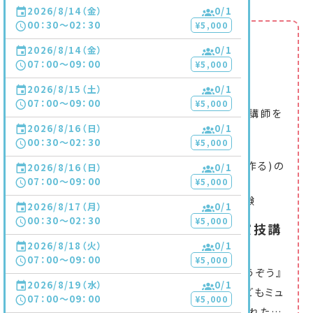
2026/8/14（金）
0
/1
先生プロフィール
00：30〜02：30
¥5,000
表現教室そうぞう
2026/8/14（金）
0
/1
07：00〜09：00
¥5,000
（2）
開催11回
受けた生徒11人
2026/8/15（土）
0
/1
07：00〜09：00
¥5,000
●『表現教室そうぞう』で子どものための演技講師を
2026/8/16（日）
0
/1
している
00：30〜02：30
¥5,000
●チャイルドコーチングアドバイザー
●オンライン劇団(全ての工程をオンラインで作る)の
2026/8/16（日）
0
/1
07：00〜09：00
主宰。企画、脚本、演出を担当。
¥5,000
●子どもミュージカル講師(ダンス担当)も経験
2026/8/17（月）
0
/1
00：30〜02：30
¥5,000
表現って楽しい！から個性を伸ばす演技講
師
2026/8/18（火）
0
/1
07：00〜09：00
¥5,000
はじめまして。紺道ゆかりです。 『表現教室そうぞう』
2026/8/19（水）
0
/1
で子どものための演技講師をしています。 子どもミュ
07：00〜09：00
¥5,000
ージカル講師時代に子どもの発想力に魅了された
…