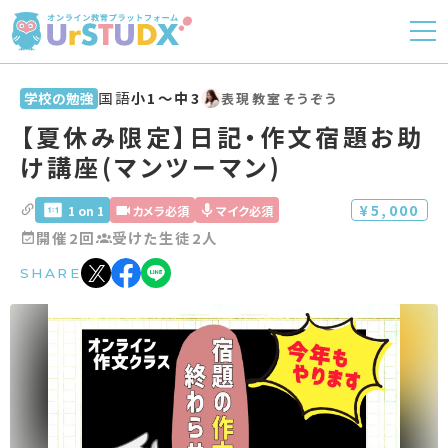
国語
小1〜中3
学校の勉強
表現教室そうぞう
【夏休み限定】日記・作文宿題お助
け講座(マンツーマン)
¥5,000
1 on 1
カメラ必須
マイク必須
開催2回
受けた生徒2人
SHARE