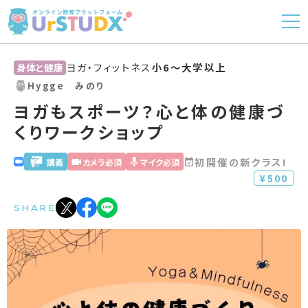
ヨガ・フィットネス
小6〜大学以上
身体と健康
Hygge みのり
ヨガもスポーツ？心と体の健康づ
くりワークショップ
初開催の新クラス!
講義
カメラ必須
マイク必須
¥500
SHARE