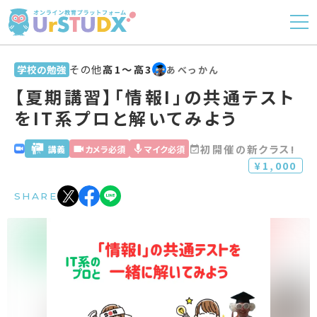
その他
高1〜高3
学校の勉強
あべっかん
【夏期講習】「情報I」の共通テスト
をIT系プロと解いてみよう
初開催の新クラス!
講義
カメラ必須
マイク必須
¥1,000
SHARE