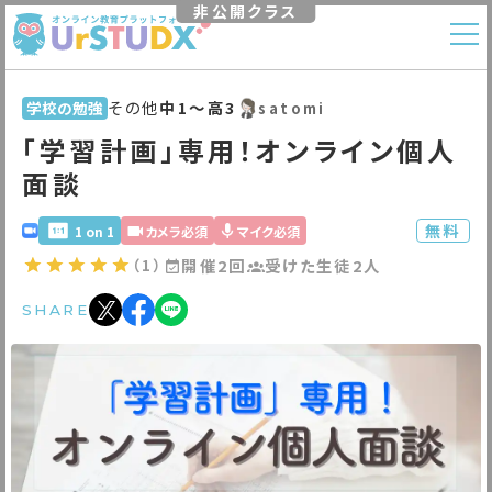
非公開クラス
その他
中1〜高3
学校の勉強
satomi
「学習計画」専用！オンライン個人
面談
無料
1 on 1
カメラ必須
マイク必須
（1）
開催2回
受けた生徒2人
SHARE