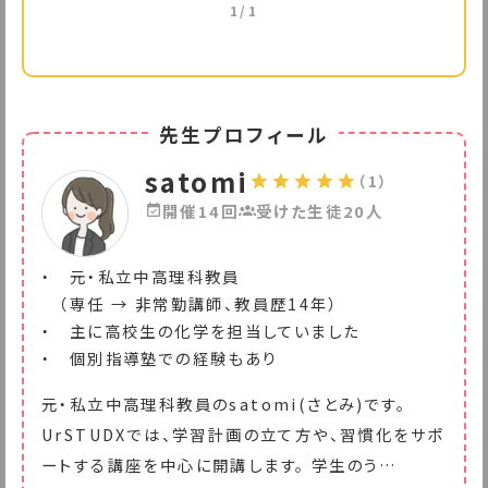
1/1
先生プロフィール
satomi
（1）
開催14回
受けた生徒20人
・ 元・私立中高理科教員
（専任 → 非常勤講師、教員歴14年）
・ 主に高校生の化学を担当していました
・ 個別指導塾での経験もあり
元・私立中高理科教員のsatomi(さとみ)です。
UrSTUDXでは、学習計画の立て方や、習慣化をサポ
ートする講座を中心に開講します。 学生のう
…