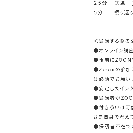
２５分　 実践　
５分　　振り返
＜受講する際の
●オンライン講座
●事前にZOOM
●Zoomの参
は必須でお願い
●安定したイン
●受講者がZO
●付き添いは可
さま自身で考え
●保護者不在で