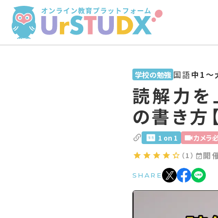
国語
中1〜
学校の勉強
読解力を
の書き方
1 on 1
カメラ
開
（1）
SHARE