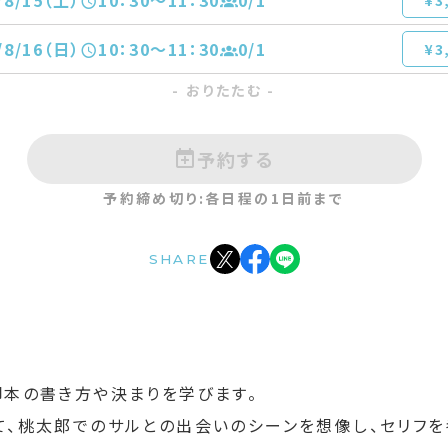
/8/15（土）
10：30〜11：30
0
/1
¥3
/8/16（日）
10：30〜11：30
0
/1
¥3
- おりたたむ -
/8/19（水）
10：30〜11：30
0
/1
¥3
/8/21（金）
10：30〜11：30
0
/1
¥3
予約する
/8/22（土）
10：30〜11：30
0
/1
¥3
予約締め切り:各日程の1日前まで
/8/23（日）
10：30〜11：30
0
/1
¥3
SHARE
/8/26（水）
10：30〜11：30
0
/1
¥3
/8/29（土）
10：30〜11：30
0
/1
¥3
/8/31（月）
10：30〜11：30
0
/1
脚本の書き方や決まりを学びます。
¥3
て、桃太郎でのサルとの出会いのシーンを想像し、セリフ