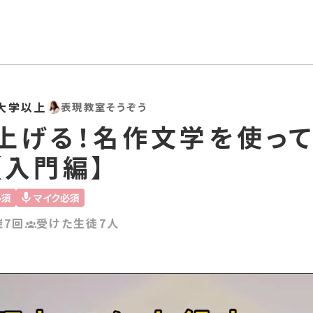
大学以上
表現教室そうぞう
上げる！名作文学を使っ
【入門編】
必須
マイク必須
催7回
受けた生徒7人