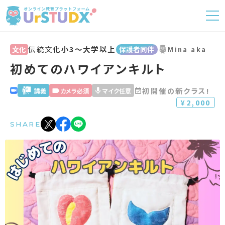
伝統文化
小3〜大学以上
文化
保護者同伴
Mina aka
初めてのハワイアンキルト
初開催の新クラス!
講義
カメラ必須
マイク任意
¥2,000
SHARE