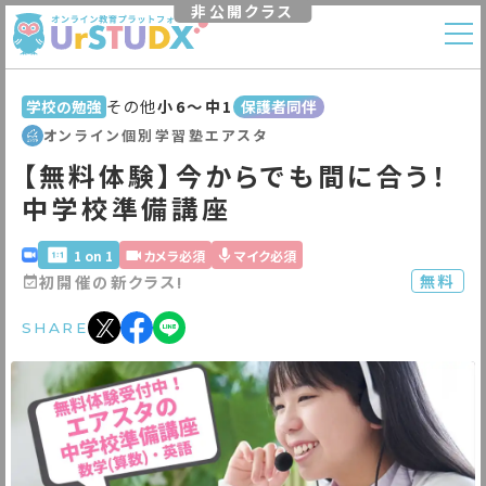
非公開クラス
その他
小6〜中1
学校の勉強
保護者同伴
オンライン個別学習塾エアスタ
【無料体験】今からでも間に合う！
中学校準備講座
1 on 1
カメラ必須
マイク必須
無料
初開催の新クラス!
SHARE