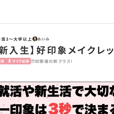
ン
高3〜大学以上
あいみ
・新入生】好印象メイクレ
初開催の新クラス!
必須
マイク必須