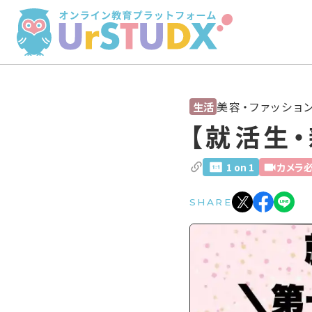
美容・ファッショ
生活
【就活生
1 on 1
カメラ
SHARE